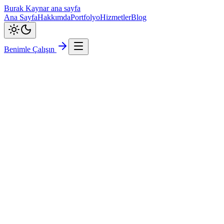
Burak Kaynar ana sayfa
Ana Sayfa
Hakkımda
Portfolyo
Hizmetler
Blog
Benimle Çalışın
•
SaaS (Software as a Service)
Laravel