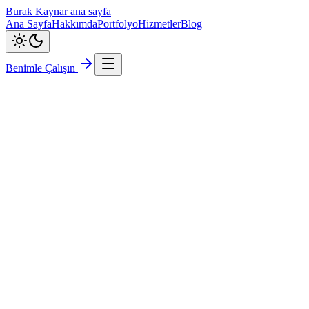
Burak Kaynar ana sayfa
Ana Sayfa
Hakkımda
Portfolyo
Hizmetler
Blog
Benimle Çalışın
Yapay Zeka / Ar-Ge
Anatolia-Gen: Yapay Zeka Destekli Ders Programı
Hazırlayıcı
Genetik Algoritmalar kullanan, TÜBİTAK 2209-A programı
kapsamında geliştirilmiş araştırma odaklı otomatik akademik
çizelgeleme sistemi.
Canlı Demo
Teknolojiler