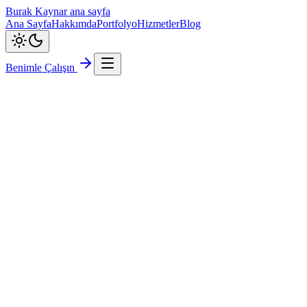
Burak Kaynar ana sayfa
Ana Sayfa
Hakkımda
Portfolyo
Hizmetler
Blog
Benimle Çalışın
Backend Mimarisi
Laravel
Node.js
PostgreSQL
Microservices
Docker
API Design