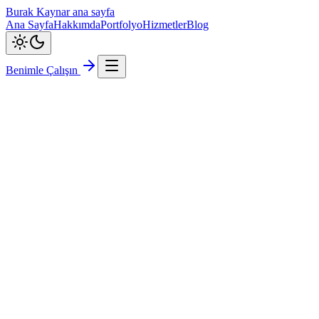
Burak Kaynar ana sayfa
Ana Sayfa
Hakkımda
Portfolyo
Hizmetler
Blog
Benimle Çalışın
Mobil Uygulama Geliştirme
Flutter
Dart
iOS
Android
Firebase
Supabase